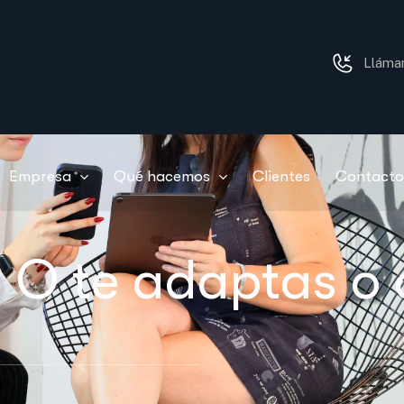
Lláma
Empresa
Qué hacemos
Clientes
Contacto
 O te adaptas o