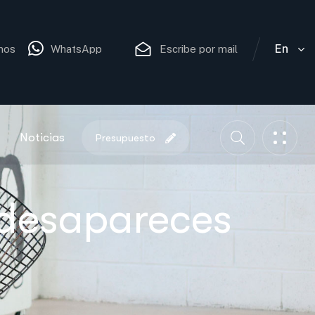
En
nos
WhatsApp
Escribe por mail
Noticias
Presupuesto
 desapareces