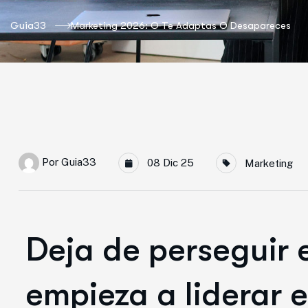
Guia33
Marketing 2026: O Te Adaptas O Desapareces
Por
Guia33
08 Dic 25
Marketing
Deja de perseguir 
empieza a liderar 