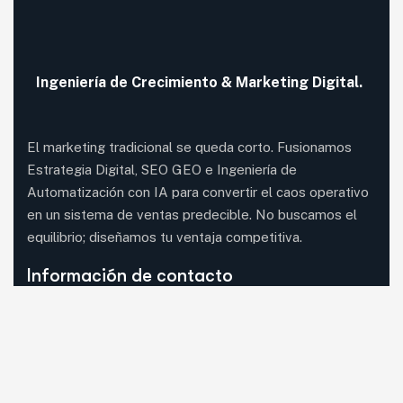
Ingeniería de
Crecimiento
& Marketing Digital.
El marketing tradicional se queda corto. Fusionamos
Estrategia Digital, SEO GEO e Ingeniería de
Automatización con IA para convertir el caos operativo
en un sistema de ventas predecible. No buscamos el
equilibrio; diseñamos tu ventaja competitiva.
Información de contacto
08620 Sant Vicenç dels Horts, Barcelona (visita
con cita previa)
Mail:
guia33@guia33.com