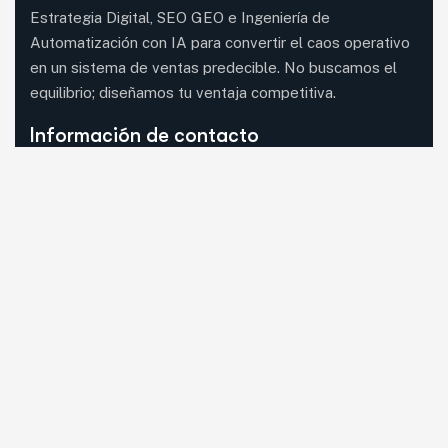
Estrategia Digital, SEO GEO e Ingeniería de
Automatización con IA para convertir el caos operativo
en un sistema de ventas predecible. No buscamos el
equilibrio; diseñamos tu ventaja competitiva.
Información de contacto
08620 Sant Vicenç dels Horts, Barcelona (visita
con cita previa)
Mail:
guia33@guia33.com
Llámanos:
Llama ahora
WhatsApp:
Escríbenos
Síguenos en RRSS