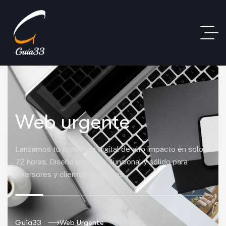
Web urgente
Lanzamos tu presencia digital de alto impacto en solo
72 horas. Diseño premium, funcional y sólido para
inversores y clientes exigentes.
Guia33
Web Urgente