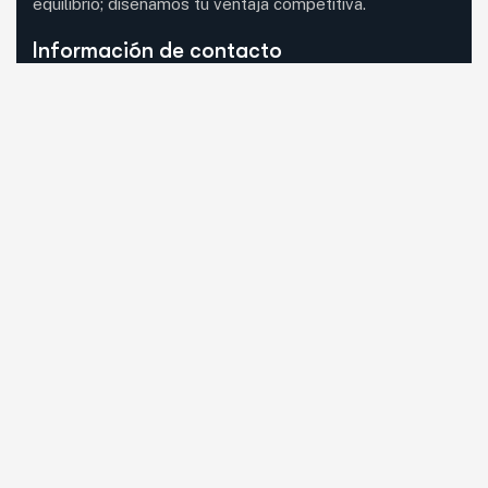
equilibrio; diseñamos tu ventaja competitiva.
Información de contacto
08620 Sant Vicenç dels Horts, Barcelona (visita
con cita previa)
Mail:
guia33@guia33.com
Llámanos:
Llama ahora
WhatsApp:
Escríbenos
Síguenos en RRSS
Facebook
Instagram
Linkedin
Servicios