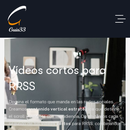
Vídeos cortos para
RRSS
Domina el formato que manda en las redes sociales.
Creamos
contenido vertical estratégico
que detiene
el scroll y conecta con tu audiencia. Optimizamos cada
segundo de tus
vídeos cortos
para RRSS, combinando