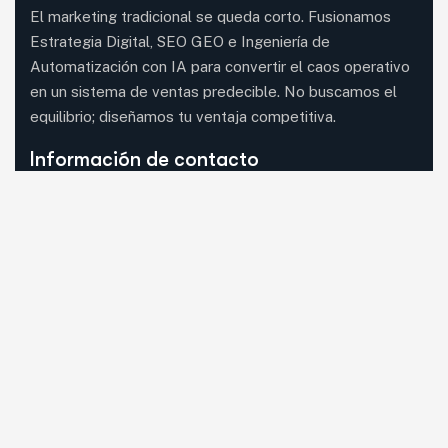
El marketing tradicional se queda corto. Fusionamos
Estrategia Digital, SEO GEO e Ingeniería de
Automatización con IA para convertir el caos operativo
en un sistema de ventas predecible. No buscamos el
equilibrio; diseñamos tu ventaja competitiva.
Información de contacto
08620 Sant Vicenç dels Horts, Barcelona (visita
con cita previa)
Mail:
guia33@guia33.com
Llámanos:
Llama ahora
WhatsApp:
Escríbenos
Síguenos en RRSS