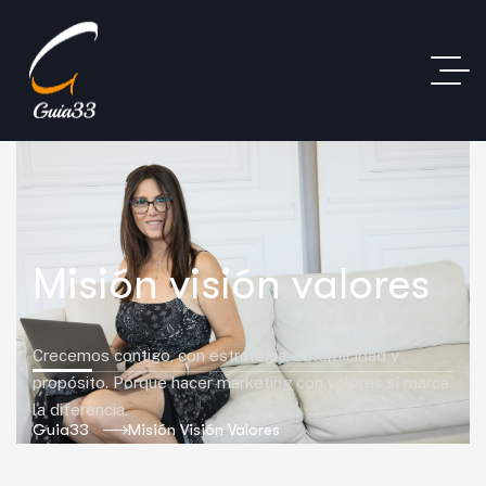
Misión visión valores
Crecemos contigo, con estrategia, autenticidad y
propósito. Porque hacer marketing con valores sí marca
la diferencia.
Guia33
Misión Visión Valores