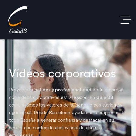
Vídeos corporativos
Proyecta la
solidez y profesionalidad
de tu empresa
con vídeos corporativos estratégicos. En
Guía 33
comunicamos los valores de tu negocio con claridad y
rigor visual. Desde Barcelona, ayudamos a empresas de
toda España a generar confianza y destacar en su
sector con contenido audiovisual de alto nivel
empresarial.