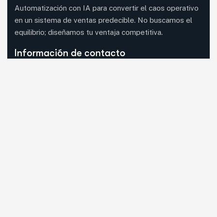
Automatización con IA para convertir el caos operativo
en un sistema de ventas predecible. No buscamos el
equilibrio; diseñamos tu ventaja competitiva.
Información de contacto
08620 Sant Vicenç dels Horts, Barcelona (visita
con cita previa)
Mail:
guia33@guia33.com
Llámanos:
Llama ahora
WhatsApp:
Escríbenos
Síguenos en RRSS
Facebook
Instagram
Linkedin