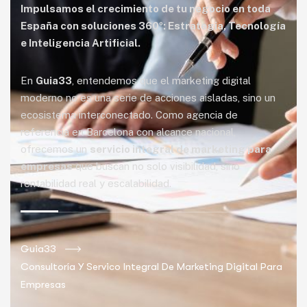
Impulsamos el crecimiento de tu negocio en toda
España con soluciones 360º: Estrategia, Tecnología
e Inteligencia Artificial.
En
Guia33
, entendemos que el marketing digital
moderno no es una serie de acciones aisladas, sino un
ecosistema interconectado. Como agencia de
referencia en Barcelona con alcance nacional,
ofrecemos un
servicio integral de marketing para
empresas
que buscan no solo visibilidad, sino
rentabilidad real y escalabilidad.
Guia33
Consultoría Y Servico Integral De Marketing Digital Para
Empresas