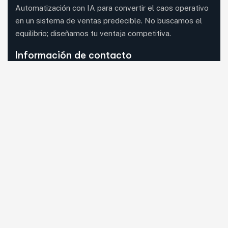
Automatización con IA para convertir el caos operativo
en un sistema de ventas predecible. No buscamos el
equilibrio; diseñamos tu ventaja competitiva.
Información de contacto
08620 Sant Vicenç dels Horts, Barcelona (visita
con cita previa)
Mail:
guia33@guia33.com
Llámanos:
Llama ahora
WhatsApp:
Escríbenos
Síguenos en RRSS
Facebook
Instagram
Linkedin