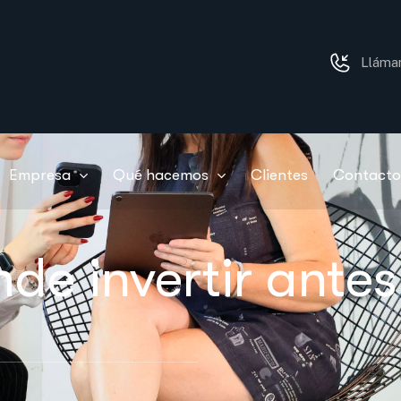
Lláma
Empresa
Qué hacemos
Clientes
Contacto
de invertir antes