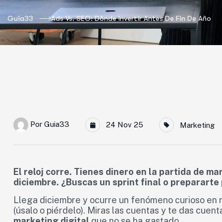
Guia33
Ads Vs. SEO: Dónde Invertir Antes De Fin De Año
Por
Guia33
24 Nov 25
Marketing
El reloj corre. Tienes dinero en la partida de m
diciembre. ¿Buscas un sprint final o prepararte
Llega diciembre y ocurre un fenómeno curioso en mu
(úsalo o piérdelo). Miras las cuentas y te das cue
marketing digital
que no se ha gastado.