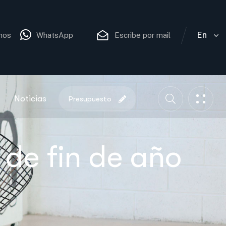
En
nos
WhatsApp
Escribe por mail
Noticias
Presupuesto
 de fin de año