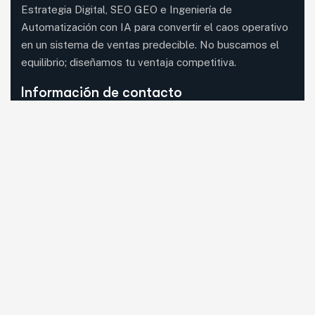
Estrategia Digital, SEO GEO e Ingeniería de
Automatización con IA para convertir el caos operativo
en un sistema de ventas predecible. No buscamos el
equilibrio; diseñamos tu ventaja competitiva.
Información de contacto
08620 Sant Vicenç dels Horts, Barcelona (visita
con cita previa)
Mail:
guia33@guia33.com
Llámanos:
Llama ahora
WhatsApp:
Escríbenos
Síguenos en RRSS