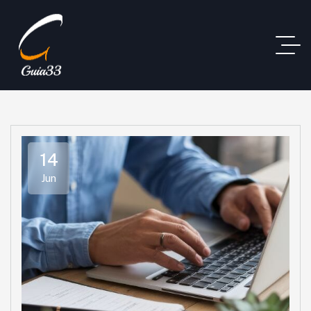
14
Jun